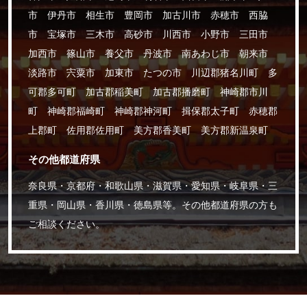
市 伊丹市 相生市 豊岡市 加古川市 赤穂市 西脇
市 宝塚市 三木市 高砂市 川西市 小野市 三田市
加西市 篠山市 養父市 丹波市 南あわじ市 朝来市
淡路市 宍粟市 加東市 たつの市 川辺郡猪名川町 多
可郡多可町 加古郡稲美町 加古郡播磨町 神崎郡市川
町 神崎郡福崎町 神崎郡神河町 揖保郡太子町 赤穂郡
上郡町 佐用郡佐用町 美方郡香美町 美方郡新温泉町
その他都道府県
奈良県・京都府・和歌山県・滋賀県・愛知県・岐阜県・三
重県・岡山県・香川県・徳島県等。その他都道府県の方も
ご相談ください。