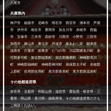
八尾市
兵庫県内
神戸市 姫路市 尼崎市 明石市 西宮市 洲本市 芦屋
市 伊丹市 相生市 豊岡市 加古川市 赤穂市 西脇
市 宝塚市 三木市 高砂市 川西市 小野市 三田市
加西市 篠山市 養父市 丹波市 南あわじ市 朝来市
淡路市 宍粟市 加東市 たつの市 川辺郡猪名川町 多
可郡多可町 加古郡稲美町 加古郡播磨町 神崎郡市川
町 神崎郡福崎町 神崎郡神河町 揖保郡太子町 赤穂郡
上郡町 佐用郡佐用町 美方郡香美町 美方郡新温泉町
その他都道府県
奈良県・京都府・和歌山県・滋賀県・愛知県・岐阜県・三
重県・岡山県・香川県・徳島県等。その他都道府県の方も
ご相談ください。